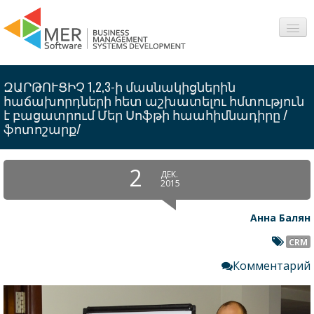
О нас
ԶԱՐԹՈՒՑԻՉ 1,2,3-ի մասնակիցներին
Сферы
հաճախորդների հետ աշխատելու հմտություն
է բացատրում Մեր Սոֆթի հաահիմնադիրը /
ֆոտոշարք/
Продукты
Интересное
2
ДЕК.
2015
Вопросы-Ответы
Анна Балян
Контакт
CRM
Комментарий