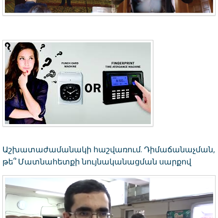
Աշխատաժամանակի հաշվառում. Դիմաճանաչման,
թե՞ Մատնահետքի նույնականացման սարքով