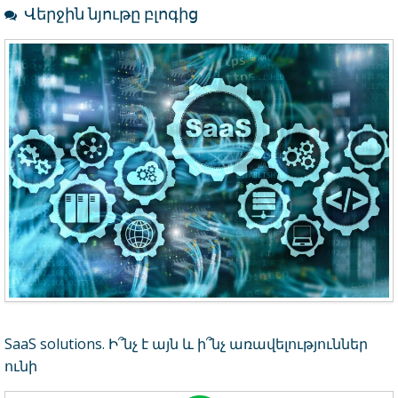
Վերջին նյութը բլոգից
SaaS solutions. Ի՞նչ է այն և ի՞նչ առավելություններ
ունի