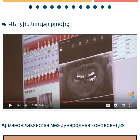
Персонал
CRM
Վերջին նյութը բլոգից
Армяно-славянская международная конференция