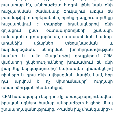
բավարար են, անհրաժեշտ է զգոն լինել նաև գնի
հաշվարկման ժամանակ: Շուկայում առկա են
բազմաթիվ տարբերակներ, որոնց դեպքում արժեքը
հաշվարկվում է տարբեր եղանակներով. գնի
գոյացում ըստ օգտագործողների քանակի,
ամսական օգտագործման, սպասարկման համար,
առանձին վճարներ տեղայնացման և
հարմարեցման, ներդրման խորհրդատվության
համար և այլն: Բազմաթիվ դեպքերում CRM
վաճառող ընկերությունները խուսափում են գնի
լիարժեք ներկայացումից՝ նախապես գիտակցելով
ռիսկերի և դրա գնի ավելացման մասին, կամ, երբ
դա արվում է ոչ միտումնավոր՝ ուղղակի
անփորձության հետևանքով:
CRM համակարգի ներդրումը առավել արդյունավետ
իրականացնելու համար անհրաժեշտ է զերծ մնալ
շտապողականությունից, <<ամեն ինչ միանգամից>>