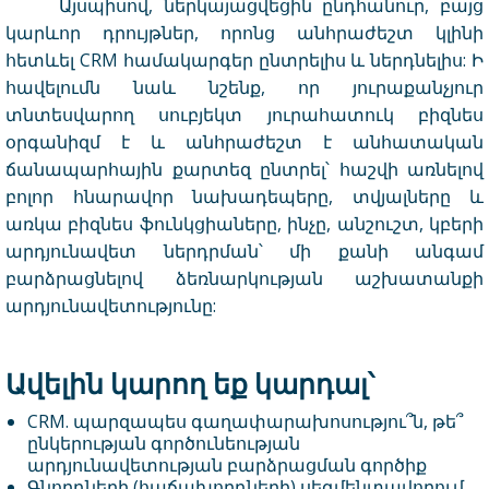
Այսպիսով, ներկայացվեցին ընդհանուր, բայց
կարևոր դրույթներ, որոնց անհրաժեշտ կլինի
հետևել CRM համակարգեր ընտրելիս և ներդնելիս: Ի
հավելումն նաև նշենք, որ յուրաքանչյուր
տնտեսվարող սուբյեկտ յուրահատուկ բիզնես
օրգանիզմ է և անհրաժեշտ է անհատական
ճանապարհային քարտեզ ընտրել՝ հաշվի առնելով
բոլոր հնարավոր նախադեպերը, տվյալները և
առկա բիզնես ֆունկցիաները, ինչը, անշուշտ, կբերի
արդյունավետ ներդրման՝ մի քանի անգամ
բարձրացնելով ձեռնարկության աշխատանքի
արդյունավետությունը:
Ավելին կարող եք կարդալ՝
CRM. պարզապես գաղափարախոսությու՞ն, թե՞
ընկերության գործունեության
արդյունավետության բարձրացման գործիք
Գնորդների (հաճախորդների) սեգմենտավորում