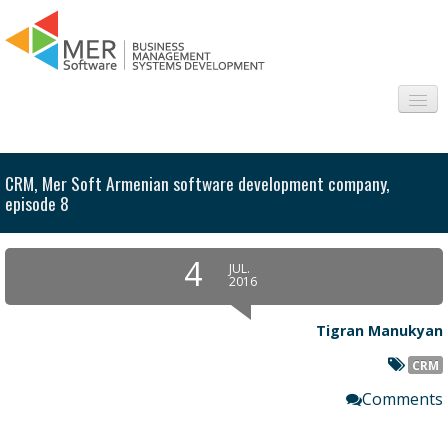
About us
CRM, Mer Soft Armenian software development company,
Sectors
episode 8
Products
4
JUL.
2016
Interesting
Tigran Manukyan
Frequently asked questions
CRM
Contact
Comments