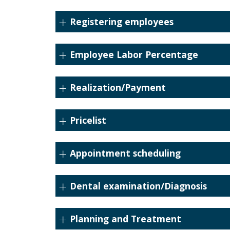
Registering employees
Employee Labor Percentage
Realization/Payment
Pricelist
Appointment scheduling
Dental examination/Diagnosis
Planning and Treatment