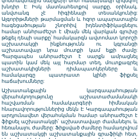
կոնտակտային սարքերի մոտ հաճախակի կրկնվող
խնդիր է: Իսկ մատնահետքով սարքը, օրինակ,
անվտանգ չէ հիգիենայի տեսանկյունից:
Ալգորիթմների թարմացման և հզոր ապարատային
հագեցածության շնորհիվ իդենտիֆիկացնելու
համար անհրաժեշտ է միայն մեկ վարկյան գլուխը
թեքել դեպի սարքը` համակարգն ավտոմատ կորոշի
աշխատակցի ինքնությունն ու կգրանցի
աշխատավայր նրա մուտքի կամ ելքի ժամը:
Պարզապես անհրաժեշտ է սարքն ամրացնել
պատին կամ մեկ այլ հարմար տեղ, մուտքագրել
աշխատակիցների դիմապատկերները և
համակարգը պատրաստ կլինի ֆիքսել
հաճախումները:
Աշխատանքային կարգապահության
վերահսկողությունը աշխատաժամանակի
հաշվառման համակարգերի հիմնական
հնարավորություններից մեկն է: Կարգապահության
արդյունավետ վերահսկման համար անհրաժեշտ է
ֆիքսել աշխատակցի՝ աշխատավայր ժամանելու և
հեռանալու ժամերը: Ֆիքսված ժամերը համադրվում
են աշխատակցի աշխատանքային գրաֆիկի հետ,