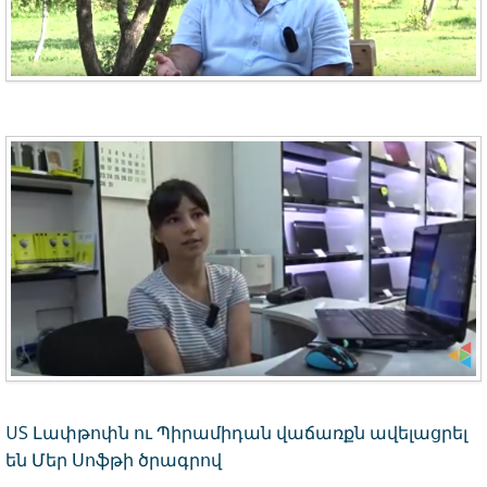
US Լափթոփն ու Պիրամիդան վաճառքն ավելացրել
են Մեր Սոֆթի ծրագրով