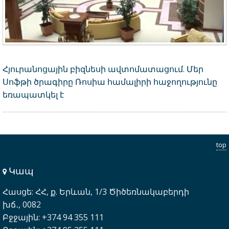
Հյուրանոցային բիզնեսի ավտոմատացում. Մեր
Սոֆթի ծրագիրը Ռոսիա համալիրի հաջողությունը
եռապատկել է
top
Կապ
Հասցե: ՀՀ, ք. Երևան, 1/3 Ծիծեռնակաբերդի
խճ․, 0082
Բջջային: +374 94 355 111