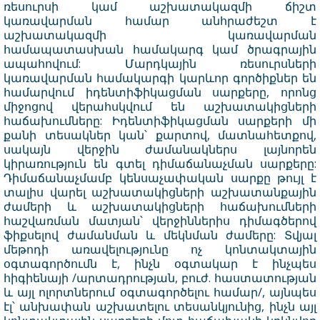
ռեսուրսի կամ աշխատակազմի ճիշտ
կառավարման համար անհրաժեշտ է
աշխատակազմի կառավարման
համապատասխան համակարգ կամ ծրագրային
ապահովում: Մարդկային ռեսուրսների
կառավարման համակարգի կարևոր գործիքներ են
համարվում իդենտիֆիկացման սարքերը, որոնց
միջոցով վերահսկվում են աշխատակիցների
հաճախումները: Իդենտիֆիկացման սարքերի մի
քանի տեսակներ կան՝ քարտով, մատնահետքով,
սակայն վերջին ժամանակներս լայնորեն
կիրառություն են գտել դիմաճանաչման սարքերը:
Դիմաճանաչմամբ կենսաչափական սարքը թույլ է
տալիս վարել աշխատակիցների աշխատանքային
ժամերի և աշխատակիցների հաճախումների
հաշվառման մատյան՝ վերջիններիս դիմագծերով
ֆիքսելով ժամանման և մեկնման ժամերը: Տվյալ
մեթոդի առավելությունը ոչ կոնտակտային
օգտագործումն է, ինչն օգտակար է ինչպես
հիգիենայի /արտադրության, բուժ. հաստատության
և այլ ոլորտներում օգտագործելու համար/, այնպես
էլ՝ անխափան աշխատելու տեսանկյունից, ինչն այլ