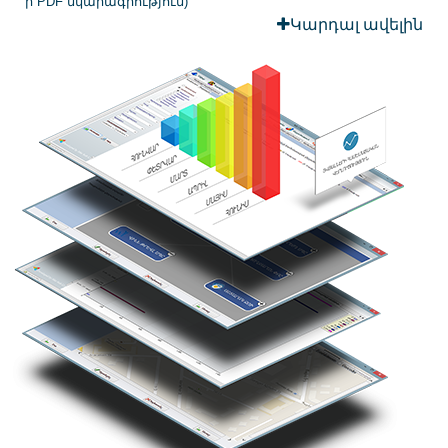
ի PDF նկարագրություն
)
Կարդալ ավելին