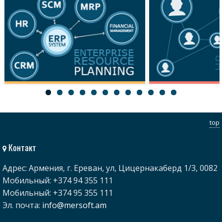
Ресурсы
Персонал
top
Контакт
Адрес: Армения, г. Ереван, ул, Цицернакаберд 1/3, 0082
Мобильный: +374 94 355 111
Мобильный: +374 95 355 111
Эл. почта:
info@mersoft.am