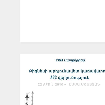
CRM
Մարքեթինգ
Բիզնեսի արդյունավետ կառավարո
ABC վերլուծություն
22 APRIL 2016
ԷՄՄԱ ՄՇԵՑՅԱՆ