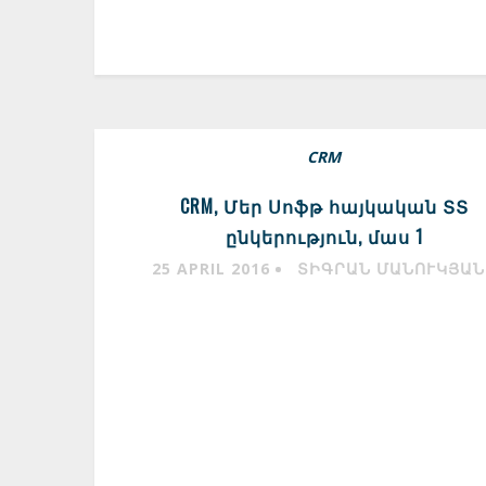
CRM
CRM, Մեր Սոֆթ հայկական ՏՏ
ընկերություն, մաս 1
25 APRIL 2016
ՏԻԳՐԱՆ ՄԱՆՈՒԿՅԱՆ