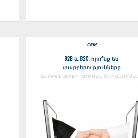
CRM
B2B և B2C. որո՞նք են
տարբերությունները
25 APRIL 2016
ՇՈՒՇԱՆ ԵՂԻԱԶԱՐՅԱ