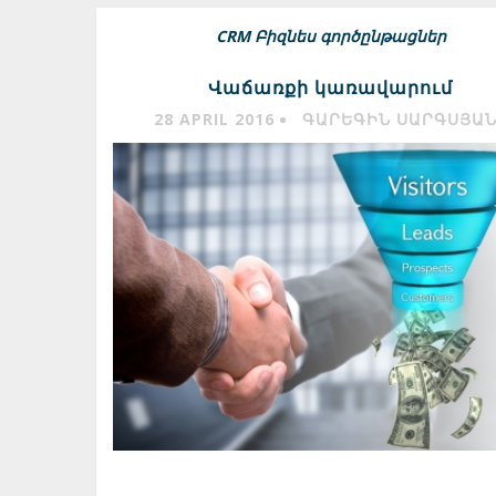
CRM
Բիզնես գործընթացներ
Վաճառքի կառավարում
28 APRIL 2016
ԳԱՐԵԳԻՆ ՍԱՐԳՍՅԱ