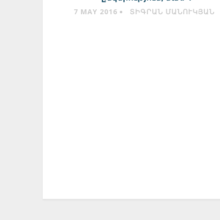
7 MAY 2016
ՏԻԳՐԱՆ ՄԱՆՈՒԿՅԱՆ