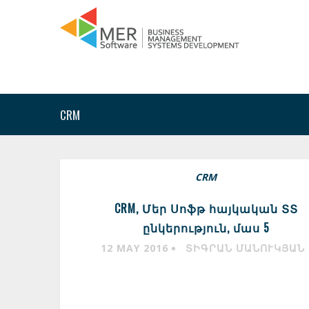
CRM
CRM
CRM, Մեր Սոֆթ հայկական ՏՏ
ընկերություն, մաս 5
12 MAY 2016
ՏԻԳՐԱՆ ՄԱՆՈՒԿՅԱՆ