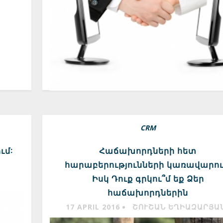
CRM
ւմ:
Հաճախորդների հետ
հարաբերությունների կառավարու
Իսկ Դուք գրկու՞մ եք Ձեր
հաճախորդներին
17 APRIL 2016
ՇՈՒՇԱՆ ԵՂԻԱԶԱՐՅԱ