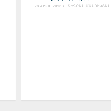
28 APRIL 2016
ՏԻԳՐԱՆ ՄԱՆՈՒԿՅԱՆ