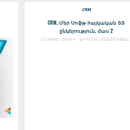
CRM
CRM, Մեր Սոֆթ հայկական ՏՏ
ընկերություն, մաս 2
Ն
27 APRIL 2016
ՏԻԳՐԱՆ ՄԱՆՈՒԿՅԱՆ