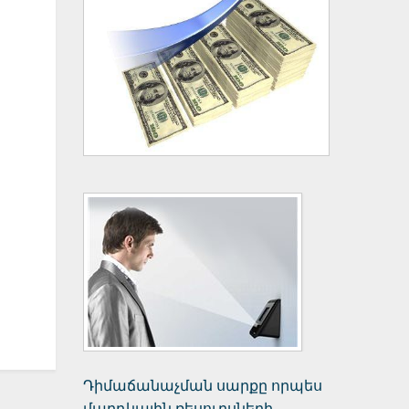
Դիմաճանաչման սարքը որպես
մարդկային ռեսուրսների