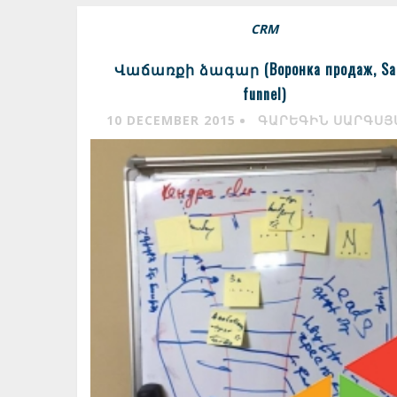
CRM
Վաճառքի ձագար (Воронка продаж, Sa
funnel)
10 DECEMBER 2015
ԳԱՐԵԳԻՆ ՍԱՐԳՍՅ