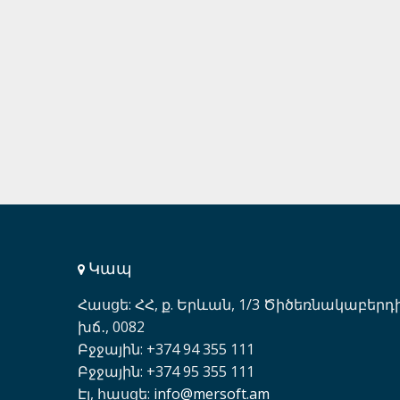
Կապ
Հասցե: ՀՀ, ք. Երևան, 1/3 Ծիծեռնակաբերդ
խճ․, 0082
Բջջային: +374 94 355 111
Բջջային: +374 95 355 111
Էլ, հասցե:
info@mersoft.am