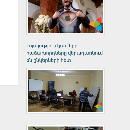
Լոյալություն.կամ`երբ
հաճախորդները վերադառնում
են ընկերների հետ