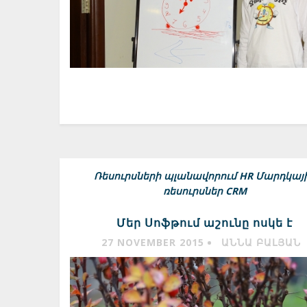
Ռեսուրսների պլանավորում
HR Մարդկայ
ռեսուրսներ
CRM
Մեր Սոֆթում աշունը ոսկե է
27 NOVEMBER 2015
ԱՆՆԱ ԲԱԼՅԱՆ