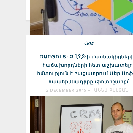
CRM
ԶԱՐԹՈՒՑԻՉ 1,2,3-ի մասնակիցներ
հաճախորդների հետ աշխատելո
հմտություն է բացատրում Մեր Սո
հաահիմնադիրը /ֆոտոշարք/
2 DECEMBER 2015
ԱՆՆԱ ԲԱԼՅԱՆ