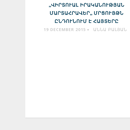
,,ՎԻՐՏՈՒԱԼ ԻՐԱԿԱՆՈՒԹՅԱՆ
ՄԱՐՏԱՀՐԱՎԵՐ,, ՄՐՑՈՒՅԹՆ
ԸՆԴՈՒՆՈՒՄ Է ՀԱՅՏԵՐԸ
19 DECEMBER 2015
ԱՆՆԱ ԲԱԼՅԱՆ