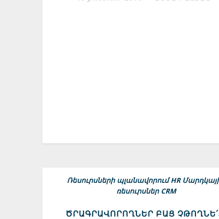
Ռեսուրսների պլանավորում
HR Մարդկայ
ռեսուրսներ
CRM
ԾՐԱԳՐԱՎՈՐՈՂՆԵՐ ԲԱՑ ՉԹՈՂՆԵ՛