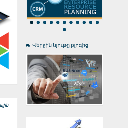
Ռեսուրսներ
Աշխատա
Վերջին նյութը բլոգից
ային