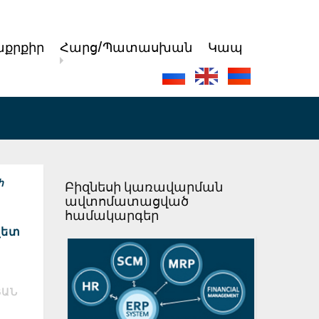
քրքիր
Հարց/Պատասխան
Կապ
ի
Բիզնեսի կառավարման
ավտոմատացված
համակարգեր
վետ
ՅԱՆ