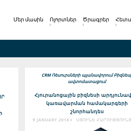
Մեր մասին
Ոլորտներ
Ծրագրեր
Հետա
CRM
Ռեսուրսների պլանավորում
Բիզնես
ավտոմատացում
Հյուրանոցային բիզնեսի արդյունա
ԱՐ
կառավարման համակարգերի
շնորհանդես
ի
9 JANUARY 2016
ՍՅՈՒՆԵ ՀԱՐՈՒԹՅՈՒՆ