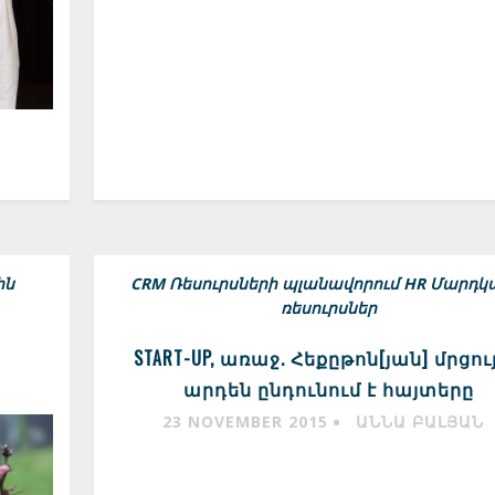
ին
CRM
Ռեսուրսների պլանավորում
HR Մարդկ
ռեսուրսներ
START-UP, առաջ. Հեքըթոն[յան] մրցու
արդեն ընդունում է հայտերը
23 NOVEMBER 2015
ԱՆՆԱ ԲԱԼՅԱՆ