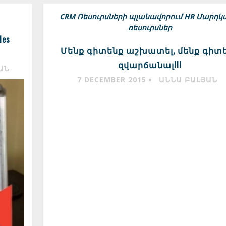
CRM
Ռեսուրսների պլանավորում
HR Մարդկ
ռեսուրսներ
les
Մենք գիտենք աշխատել, մենք գիտ
զվարճանալ!!!
ԱՆ
7 DECEMBER 2015
ԱՆՆԱ ԲԱԼՅԱՆ