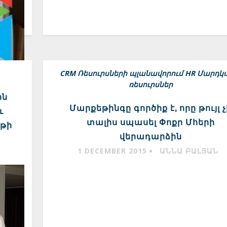
CRM
Ռեսուրսների պլանավորում
HR Մարդկ
ռեսուրսներ
ին
Մարքեթինգը գործիք է, որը թույլ չ
ւ
տալիս սպասել Փոքր Մհերի
ֆթի
վերադարձին
1 DECEMBER 2015
ԱՆՆԱ ԲԱԼՅԱՆ