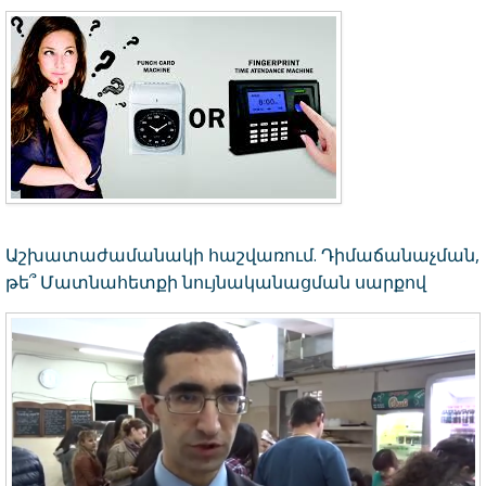
Աշխատաժամանակի հաշվառում. Դիմաճանաչման,
թե՞ Մատնահետքի նույնականացման սարքով