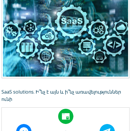
SaaS solutions. Ի՞նչ է այն և ի՞նչ առավելություններ
ունի