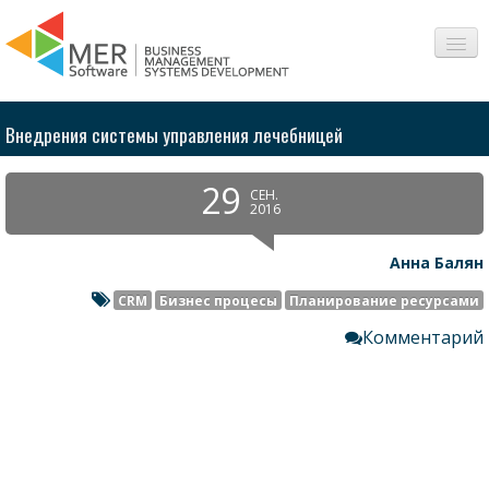
О нас
Внедрения системы управления лечебницей
Сферы
29
СЕН.
Продукты
2016
Интересное
Анна Балян
CRM
Бизнес процесы
Планирование ресурсами
Вопросы-Ответы
Комментарий
Контакт