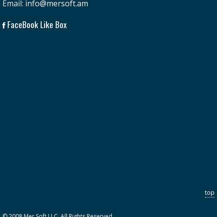
Email:
info@mersoft.am
FaceBook Like Box
top
© 2008 Mer Soft LLC. All Rights Reserved.