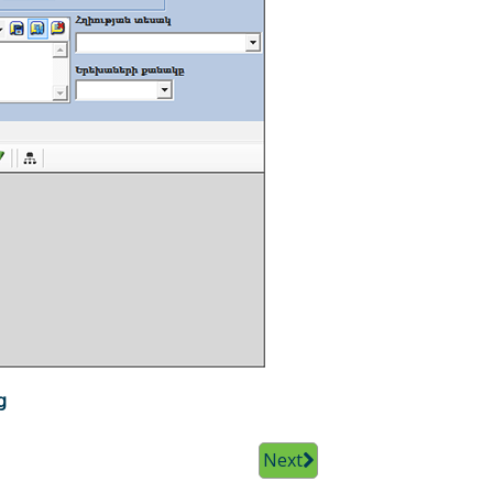
ց
Next