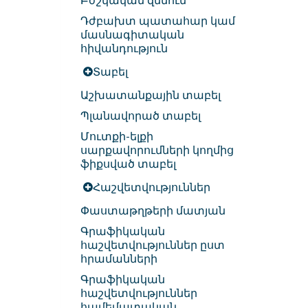
Բժշկական զննում
Դժբախտ պատահար կամ
մասնագիտական
հիվանդություն
Տաբել
Աշխատանքային տաբել
Պլանավորած տաբել
Մուտքի-ելքի
սարքավորումների կողմից
ֆիքսված տաբել
Հաշվետվություններ
Փաստաթղթերի մատյան
Գրաֆիկական
հաշվետվություններ ըստ
հրամանների
Գրաֆիկական
հաշվետվություններ
համեմատական