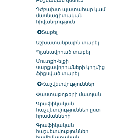
Բժշկական զննում
Դժբախտ պատահար կամ
մասնագիտական
հիվանդություն
Տաբել
Աշխատանքային տաբել
Պլանավորած տաբել
Մուտքի-ելքի
սարքավորումների կողմից
ֆիքսված տաբել
Հաշվետվություններ
Փաստաթղթերի մատյան
Գրաֆիկական
հաշվետվություններ ըստ
հրամանների
Գրաֆիկական
հաշվետվություններ
համեմատական