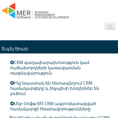
About us
Տպել ծրար
Sectors
CRM գաղափարախոսություն կամ
Products
հաճախորդների կառավարման
ռազմավարություն
Interesting
Ինչ նպատակ են հետապնդում CRM
համակարգերը և ինչպիսի խնդիրներ են
Frequently asked questions
լուծում
Contact
Մեր Սոֆթ MS CRM ավտոմատացված
համակարգի հնարավորությունները
Պոտենցիալ հաճախորդների հաշվառում CRM-